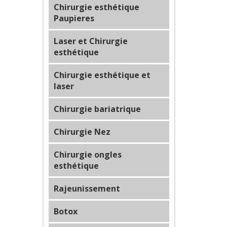
Chirurgie esthétique
Paupieres
Laser et Chirurgie
esthétique
Chirurgie esthétique et
laser
Chirurgie bariatrique
Chirurgie Nez
Chirurgie ongles
esthétique
Rajeunissement
Botox