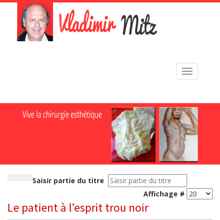
Toggle
navigation
Saisir partie du titre
Affichage #
Le patient à l'esprit trou noir