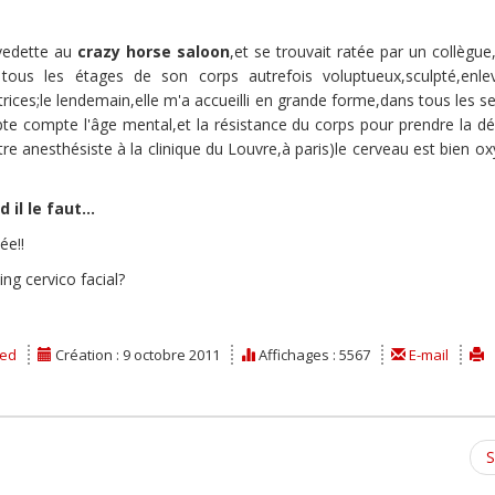
 vedette au
crazy horse saloon
,et se trouvait ratée par un collègue
 tous les étages de son corps autrefois voluptueux,sculpté,enl
atrices;le lendemain,elle m'a accueilli en grande forme,dans tous les s
pte compte l'âge mental,et la résistance du corps pour prendre la dé
re anesthésiste à la clinique du Louvre,à paris)le cerveau est bien o
il le faut...
ée!!
ng cervico facial?
sed
Création : 9 octobre 2011
Affichages : 5567
E-mail
S