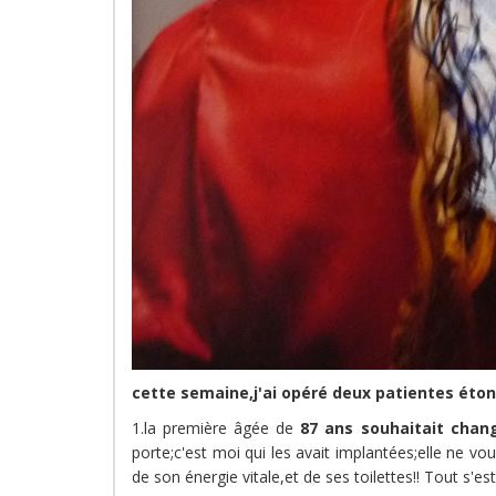
cette semaine,j'ai opéré deux patientes éto
1.la première âgée de
87 ans souhaitait cha
porte;c'est moi qui les avait implantées;elle ne v
de son énergie vitale,et de ses toilettes!! Tout s'es