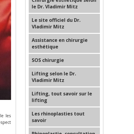
Chirurgie esthétique selon
le Dr. Vladimir Mitz
Le site officiel du Dr.
Vladimir Mitz
Assistance en chirurgie
esthétique
SOS chirurgie
Lifting selon le Dr.
Vladimir Mitz
Lifting, tout savoir sur le
lifting
Les rhinoplasties tout
le les
savoir
espect
Rhinoplastie, consultation,