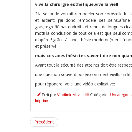
vive la chirurgie esthétique,vive la vie!!
2.la seconde voulait remodeler son corps:elle fut
et ardent; j'ai donc remodelé ses seins,affiné
gras,regreffé par endroits,et repris de longues cic
mot!! la conclusion de tout cela est que seul com
d'opérer! grâce à l'anesthésie moderne(merci à not
et préservé!
mais ces anesthésistes savent dire non quand 
Avant tout la sécurité des atteints doit être respect
une question souvent posée:comment vieillit un lifti
pour répondre, voici une vidéo explicative:
Écrit par
Vladimir Mitz
Catégorie :
Uncategori
Imprimer
Précédent