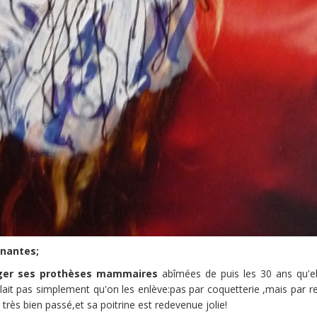
nnantes;
nger ses prothèses mammaires
abîmées de puis les 30 ans qu'el
oulait pas simplement qu'on les enlève:pas par coquetterie ,mais par r
t très bien passé,et sa poitrine est redevenue jolie!