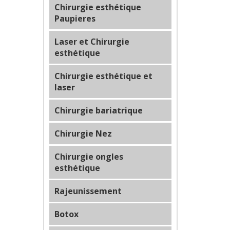
Chirurgie esthétique
Paupieres
Laser et Chirurgie
esthétique
Chirurgie esthétique et
laser
Chirurgie bariatrique
Chirurgie Nez
Chirurgie ongles
esthétique
Rajeunissement
Botox