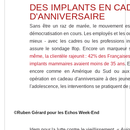
DES IMPLANTS EN CA
D'ANNIVERSAIRE
Sans être un raz de marée, le mouvement est
démocratisation en cours. Les employés et les ouv
mieux - avec les cadres ou les professions in
assure le sondage Ifop. Encore un marqueur s
même, la clientèle rajeunit : 42% des Françaises
implants mammaires avaient moins de 35 ans
. 
encore comme en Amérique du Sud ou aux Et
opération en cadeau d'anniversaire à des jeunes
l'adolescence, les interventions se pratiquent de 
©Ruben Gérard pour les Echos Week-End
Idem pour la lutte contre le vieillissement.
« Auj