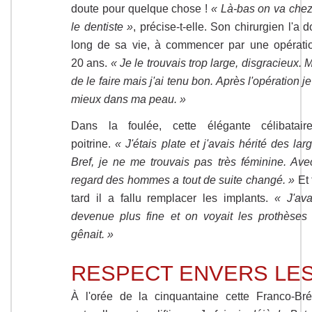
doute pour quelque chose !
« Là-bas on va che
le dentiste »
, précise-t-elle. Son chirurgien l'
long de sa vie, à commencer par une opérati
20 ans.
« Je le trouvais trop large, disgracieux
de le faire mais j'ai tenu bon. Après l'opération j
mieux dans ma peau. »
Dans la foulée, cette élégante célibatai
poitrine.
« J'étais plate et j'avais hérité des l
Bref, je ne me trouvais pas très féminine. Av
regard des hommes a tout de suite changé. »
Et 
tard il a fallu remplacer les implants.
« J'ava
devenue plus fine et on voyait les prothèse
gênait. »
RESPECT ENVERS LE
À l'orée de la cinquantaine cette Franco-Bré